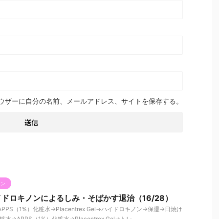
ウザーに自分の名前、メールアドレス、サイトを保存する。
ノン
ドロキノンによるしみ・そばかす退治（16/28）
PPS（1%）化粧水→Placentrex Gel→ハイドロキノン→保湿→日焼け
→APPS（1%）化粧水→Placentrex Gel→トレ ...