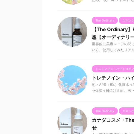
The Ordinary
スキン
【The Ordinary
想【オーディナリ
世界的に美容マニアの間で人気が
い方、使用してみたリアルな感
トレチノイン・ハイドロキ
トレチノイン・ハイ
朝・APS（6%）化粧水→A
→保湿→日焼け止め。 夜・AP
The Ordinary
スキン
カナダコスメ・The
せ