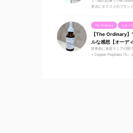
１つ前の記事でThe Or
本当にオススメのブランドで
The Ordinary
スキン
【The Ordinary】
ルな感想【オーデ
世界的に美容マニアの間で人気
+ Copper Peptid