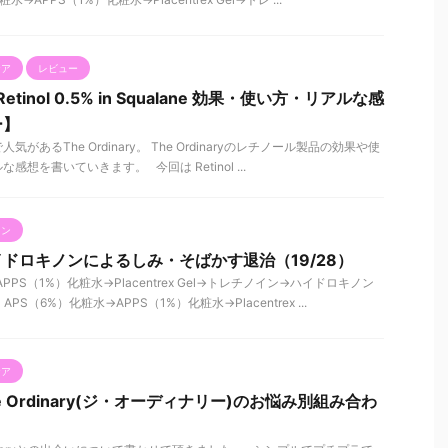
ケア
レビュー
】Retinol 0.5% in Squalane 効果・使い方・リアルな感
ー】
あるThe Ordinary。 The Ordinaryのレチノール製品の効果や使
想を書いていきます。 今回は Retinol ...
ノン
ドロキノンによるしみ・そばかす退治（19/28）
PPS（1%）化粧水→Placentrex Gel→トレチノイン→ハイドロキノン
S（6%）化粧水→APPS（1%）化粧水→Placentrex ...
ケア
 Ordinary(ジ・オーディナリー)のお悩み別組み合わ