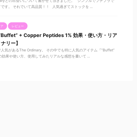
dinaryとの出会いについて書かせて頂きました。 シンプルでプチプラで
す。 それでいて高品質！！ 人気過ぎてストックを ...
ケア
レビュー
“Buffet” + Copper Peptides 1% 効果・使い方・リア
ィナリー】
があるThe Ordinary。 その中でも特に人気のアイテム『“Buffet”
es 1%』の効果や使い方、使用してみたリアルな感想を書いて ...