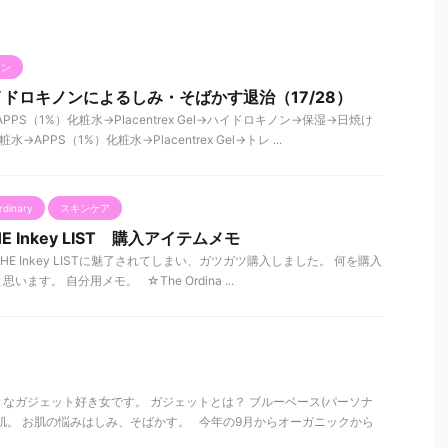
ノン
ドロキノンによるしみ・そばかす退治（17/28）
PPS（1%）化粧水→Placentrex Gel→ハイドロキノン→保湿→日焼け
→APPS（1%）化粧水→Placentrex Gel→トレ ...
rdinary
スキンケア
THE Inkey LIST 購入アイテムメモ
yとTHE Inkey LISTに魅了されてしまい、ガツガツ購入しました。 何を購入
す。 自分用メモ。 ☆The Ordina ...
なガジェット好き女です。 ガジェットとは？ ブルーベース(パーソナ
肌。 お肌の悩みはしみ、そばかす。 今年の9月からオーガニックから