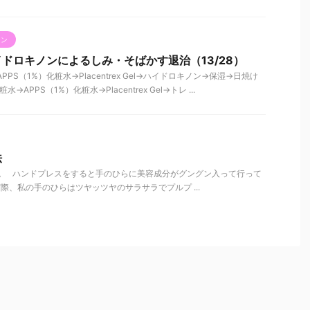
ノン
ドロキノンによるしみ・そばかす退治（13/28）
PPS（1%）化粧水→Placentrex Gel→ハイドロキノン→保湿→日焼け
→APPS（1%）化粧水→Placentrex Gel→トレ ...
法
。 ハンドプレスをすると手のひらに美容成分がグングン入って行って
際、私の手のひらはツヤッツヤのサラサラでプルプ ...