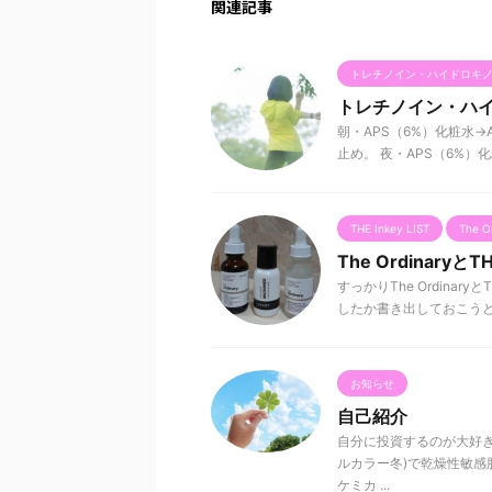
関連記事
トレチノイン・ハイドロキ
トレチノイン・ハイ
朝・APS（6%）化粧水→A
止め。 夜・APS（6%）化粧水
THE Inkey LIST
The O
The Ordinaryと
すっかりThe Ordinar
したか書き出しておこうと思いま
お知らせ
自己紹介
自分に投資するのが大好き
ルカラー冬)で乾燥性敏感
ケミカ ...