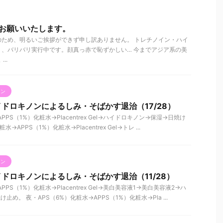
くお願いいたします。
のため、明るいご挨拶ができず申し訳ありません。 トレチノイン・ハイ
、バリバリ実行中です。顔真っ赤で恥ずかしい… 今までアジア系の美
..
ノン
ドロキノンによるしみ・そばかす退治（17/28）
PPS（1%）化粧水→Placentrex Gel→ハイドロキノン→保湿→日焼け
→APPS（1%）化粧水→Placentrex Gel→トレ ...
ノン
ドロキノンによるしみ・そばかす退治（11/28）
PS（1%）化粧水→Placentrex Gel→美白美容液1→美白美容液2→ハ
め。 夜・APS（6%）化粧水→APPS（1%）化粧水→Pla ...