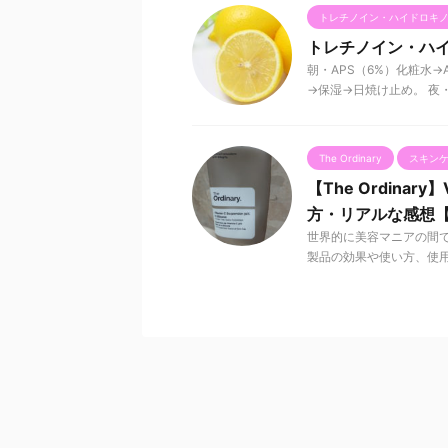
トレチノイン・ハイドロキ
トレチノイン・ハイ
朝・APS（6%）化粧水→A
→保湿→日焼け止め。 夜・AP
The Ordinary
スキン
【The Ordinary】V
方・リアルな感想
世界的に美容マニアの間で人気が
製品の効果や使い方、使用し