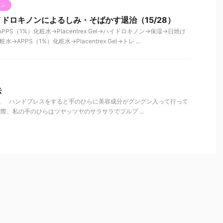
ノン
ドロキノンによるしみ・そばかす退治（15/28）
PPS（1%）化粧水→Placentrex Gel→ハイドロキノン→保湿→日焼け
→APPS（1%）化粧水→Placentrex Gel→トレ ...
法
。 ハンドプレスをすると手のひらに美容成分がグングン入って行って
際、私の手のひらはツヤッツヤのサラサラでプルプ ...