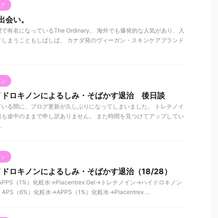
ケア
との出会い。
有名になっているThe Ordinary。 海外でも爆発的な人気があり、入
てしまうこともしばしば。 カナダ発のヴィーガン・スキンケアブランド
ノン
イドロキノンによるしみ・そばかす退治 後日談
ている間に、ブログ更新が久しぶりになってしまいました。 トレチノイ
過も途中のままで申し訳ありません。 また時間を見つけてアップしてい
.
ノン
ドロキノンによるしみ・そばかす退治（18/28）
PPS（1%）化粧水→Placentrex Gel→トレチノイン→ハイドロキノン
S（6%）化粧水→APPS（1%）化粧水→Placentrex ...