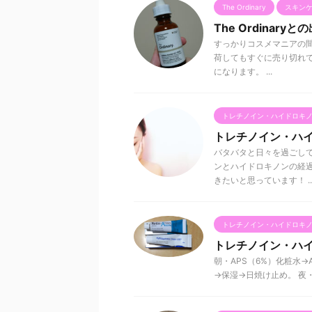
The Ordinary
スキン
The Ordinary
すっかりコスメマニアの間で
荷してもすぐに売り切れ
になります。 ...
トレチノイン・ハイドロキ
トレチノイン・ハ
バタバタと日々を過ごし
ンとハイドロキノンの経
きたいと思っています！ ..
トレチノイン・ハイドロキ
トレチノイン・ハイ
朝・APS（6%）化粧水→A
→保湿→日焼け止め。 夜・AP