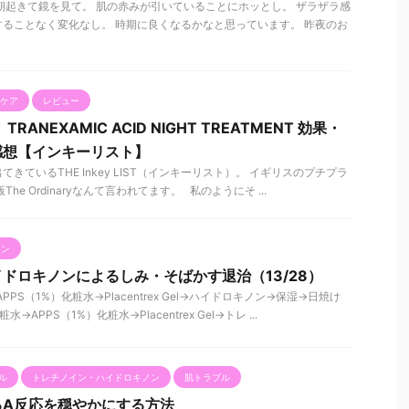
朝起きて鏡を見て。 肌の赤みが引いていることにホッとし。 ザラザラ感
ることなく変化なし。 時期に良くなるかなと思っています。 昨夜のお
ケア
レビュー
ST】TRANEXAMIC ACID NIGHT TREATMENT 効果・
感想【インキーリスト】
きているTHE Inkey LIST（インキーリスト）。 イギリスのプチプラ
he Ordinaryなんて言われてます。 私のようにそ ...
ノン
ドロキノンによるしみ・そばかす退治（13/28）
PPS（1%）化粧水→Placentrex Gel→ハイドロキノン→保湿→日焼け
→APPS（1%）化粧水→Placentrex Gel→トレ ...
ル
トレチノイン・ハイドロキノン
肌トラブル
るA反応を穏やかにする方法