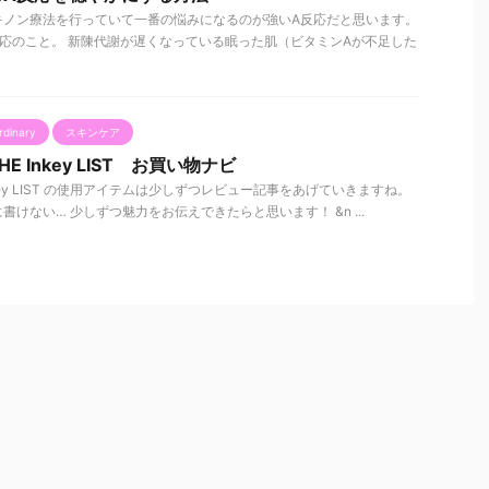
キノン療法を行っていて一番の悩みになるのが強いA反応だと思います。
応のこと。 新陳代謝が遅くなっている眠った肌（ビタミンAが不足した
rdinary
スキンケア
 THE Inkey LIST お買い物ナビ
THE Inkey LIST の使用アイテムは少しずつレビュー記事をあげていきますね。
けない… 少しずつ魅力をお伝えできたらと思います！ &n ...